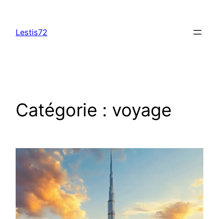
Aller
au
Lestis72
contenu
Catégorie :
voyage