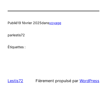
Publié
19 février 2025
dans
voyage
par
lestis72
Étiquettes :
Lestis72
Fièrement propulsé par
WordPress