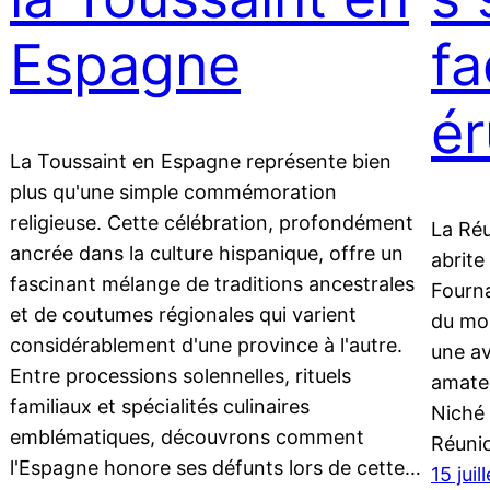
Espagne
fa
ér
La Toussaint en Espagne représente bien
plus qu'une simple commémoration
religieuse. Cette célébration, profondément
La Réu
ancrée dans la culture hispanique, offre un
abrite
fascinant mélange de traditions ancestrales
Fourna
et de coutumes régionales qui varient
du mon
considérablement d'une province à l'autre.
une a
Entre processions solennelles, rituels
amate
familiaux et spécialités culinaires
Niché 
emblématiques, découvrons comment
Réuni
l'Espagne honore ses défunts lors de cette…
15 jui