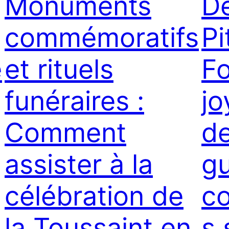
Monuments
Dé
commémoratifs
Pi
e
et rituels
Fo
funéraires :
jo
Comment
de
assister à la
gu
célébration de
c
la Toussaint en
s 