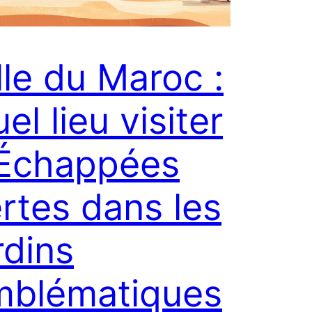
lle du Maroc :
el lieu visiter
 Échappées
rtes dans les
rdins
mblématiques