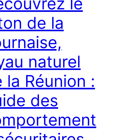
couvrez le
ton de la
urnaise,
yau naturel
 la Réunion :
ide des
omportement
sécuritaires