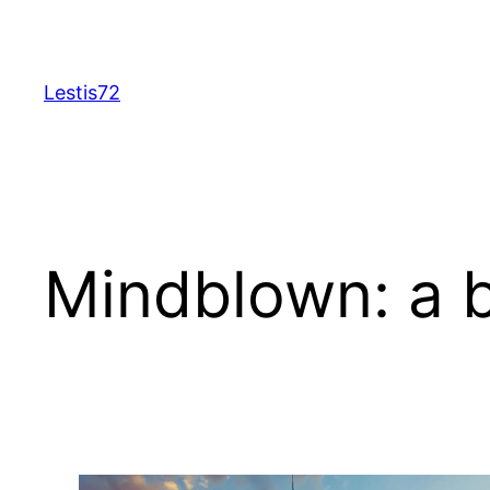
Aller
au
contenu
Lestis72
Mindblown: a b